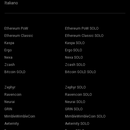
Italiano
Ethereum PoW
Ethereum PoW SOLO
Ethereum Classic
Ethereum Classic SOLO
Kaspa
Kaspa SOLO
Ergo
Ergo SOLO
Nexa
Nexa SOLO
Zcash
Zcash SOLO
Bitcoin GOLD
Bitcoin GOLD SOLO
Zephyr
Zephyr SOLO
Ravencoin
Ravencoin SOLO
Neurai
Neurai SOLO
GRIN
GRIN SOLO
MimbleWimbleCoin
MimbleWimbleCoin SOLO
Aeternity
Aeternity SOLO