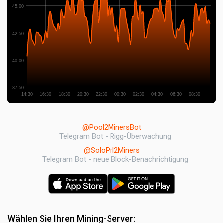
45.00
42.50
40.00
37.50
14:30
16:30
18:30
20:30
22:30
00:30
02:30
04:30
06:30
08:30
@Pool2MinersBot
Telegram Bot - Rigg-Überwachung
@SoloPrl2Miners
Telegram Bot - neue Block-Benachrichtigung
Wählen Sie Ihren Mining-Server: