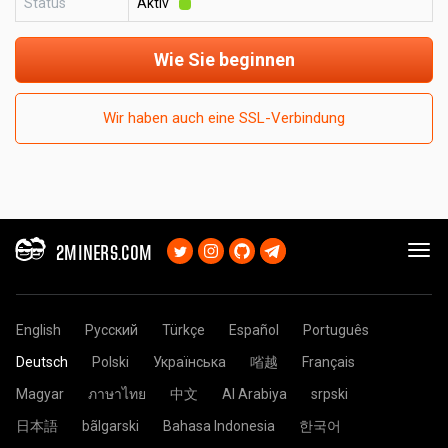
Status
Aktiv
Wie Sie beginnen
Wir haben auch eine SSL-Verbindung
2MINERS.COM
English
Русский
Türkçe
Español
Português
Deutsch
Polski
Українська
㗂越
Français
Magyar
ภาษาไทย
中文
Al Arabiya
srpski
日本語
bãlgarski
Bahasa Indonesia
한국어