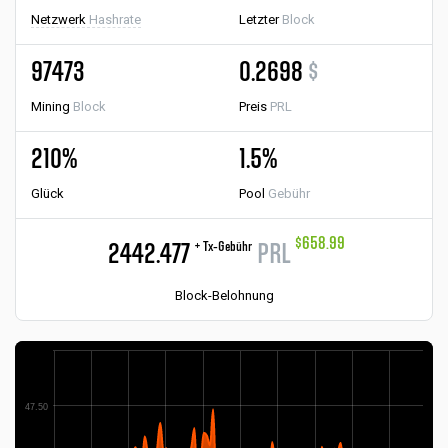
Netzwerk
Hashrate
Letzter
Block
97473
0.2698
$
Mining
Block
Preis
PRL
210%
1.5%
Glück
Pool
Gebühr
$658.99
+ Tx-Gebühr
2442.477
PRL
Block-Belohnung
47.50