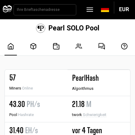
EUR
Pearl SOLO Pool
57
PearlHash
Miners
Online
Algorithmus
43.30
PH/s
21.18
M
Pool
Hashrate
twork
Schwierigkeit
31.40
EH/s
vor 4 Tagen