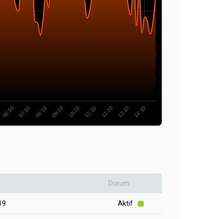
10:10
12:10
14:10
07:10
09:10
11:10
13:10
06:10
08:10
:
Durum
19
Aktif