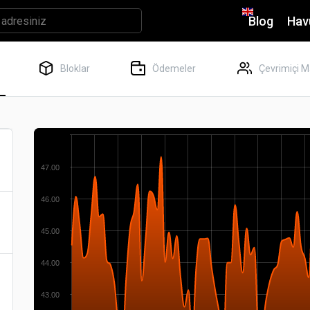
Blog
Hav
Bloklar
Ödemeler
Çevrimiçi M
47.00
46.00
45.00
44.00
43.00