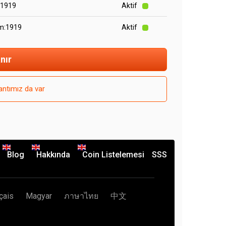
:1919
Aktif
om:1919
Aktif
nır
ntımız da var
Blog
Hakkında
Coin Listelemesi
SSS
çais
Magyar
ภาษาไทย
中文