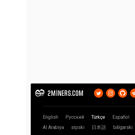
2MINERS.COM
English
Русский
Türkçe
Español
Al Arabiya
srpski
日本語
bãlgarski