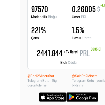
+4.
97570
0.26005
$
Madencilik
Bloğu
Ücret
PRL
221%
1.5%
Şans
Havuz
Ücreti
$635.01
2441.844
PRL
+ Tx Ücreti
Blok
Ödülü
@Pool2MinersBot
@SoloPrl2Miners
Telegram Botu - Rig
Telegram Botu - yeni b
görüntüleme
bildirimi