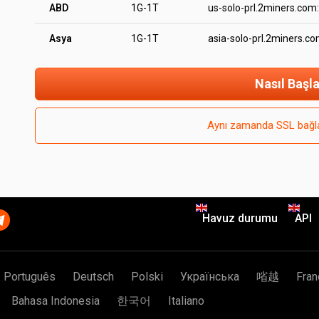
ABD
1G-1T
us-solo-prl.2miners.com
Asya
1G-1T
asia-solo-prl.2miners.c
Nasıl Başla
Aynı zamanda SSL bağla
Havuz durumu
API
Português
Deutsch
Polski
Українська
㗂越
Fran
Bahasa Indonesia
한국어
Italiano