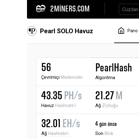
2MINERS.COM
Pearl SOLO Havuz
Pano
56
PearlHash
Çevrimiçi
Madenciler
Algoritma
43.35
PH/s
21.27
M
Havuz
Hashrate'i
Ağ
Zorluğu
32.01
EH/s
4 gün önce
Ağ
Hashrate'i
Son
Blok