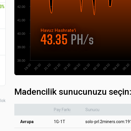
10%
42.00
41.00
Havuz
Hashrate'i
40.00
43.35
PH/s
39.00
38.00
03:10
20:10
05:10
22:10
00:10
02:10
19:10
04:10
21:10
23:10
01:10
Madencilik sunucunuzu seçin
lok
Pay Farkı
Sunucu
Avrupa
1G-1T
solo-prl.2miners.com:19