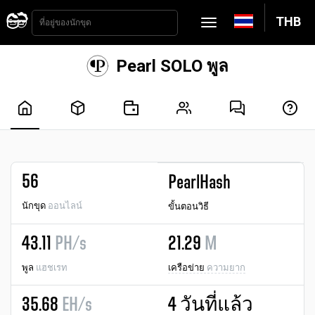
THB
Pearl SOLO พูล
56
PearlHash
นักขุด
ออนไลน์
ขั้นตอนวิธี
43.11
PH/s
21.29
M
พูล
แฮชเรท
เครือข่าย
ความยาก
35.68
EH/s
4 วันที่แล้ว