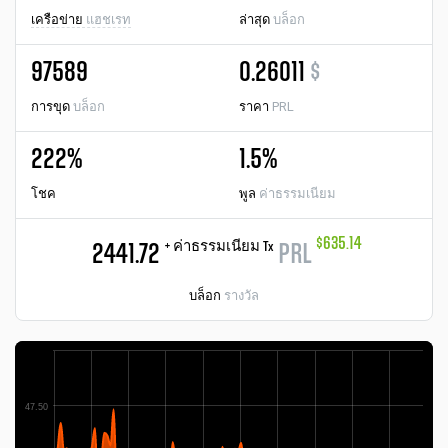
เครือข่าย
แฮชเรท
ล่าสุด
บล็อก
97589
0.26011
$
การขุด
บล็อก
ราคา
PRL
222%
1.5%
โชค
พูล
ค่าธรรมเนียม
$635.14
+ ค่าธรรมเนียม Tx
2441.72
PRL
บล็อก
รางวัล
47.50