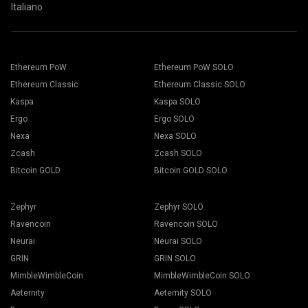
Italiano
Ethereum PoW
Ethereum PoW SOLO
Ethereum Classic
Ethereum Classic SOLO
Kaspa
Kaspa SOLO
Ergo
Ergo SOLO
Nexa
Nexa SOLO
Zcash
Zcash SOLO
Bitcoin GOLD
Bitcoin GOLD SOLO
Zephyr
Zephyr SOLO
Ravencoin
Ravencoin SOLO
Neurai
Neurai SOLO
GRIN
GRIN SOLO
MimbleWimbleCoin
MimbleWimbleCoin SOLO
Aeternity
Aeternity SOLO