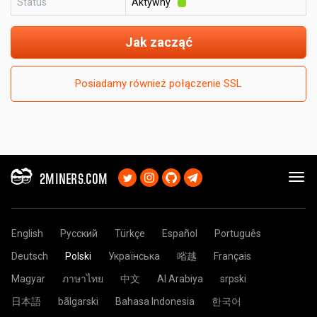
Status
Aktywny
Jak zacząć
Posiadamy również połączenie SSL
2MINERS.COM
English
Русский
Türkçe
Español
Português
Deutsch
Polski
Українська
㗂越
Français
Magyar
ภาษาไทย
中文
Al Arabiya
srpski
日本語
bãlgarski
Bahasa Indonesia
한국어