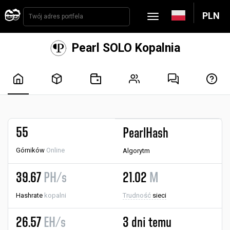
PLN
Pearl SOLO Kopalnia
55
PearlHash
Górników
Online
Algorytm
39.67
PH/s
21.02
M
Hashrate
kopalni
Trudność
sieci
26.57
EH/s
3 dni temu