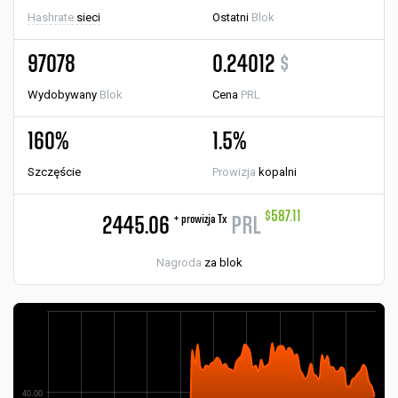
Hashrate
sieci
Ostatni
Blok
97078
0.24012
$
Wydobywany
Blok
Cena
PRL
160%
1.5%
Szczęście
Prowizja
kopalni
$587.11
+ prowizja Tx
2445.06
PRL
Nagroda
za blok
40.00