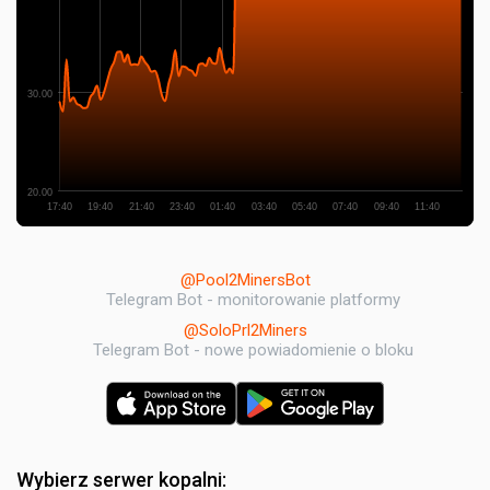
30.00
20.00
17:40
19:40
21:40
23:40
01:40
03:40
05:40
07:40
09:40
11:40
@Pool2MinersBot
Telegram Bot - monitorowanie platformy
@SoloPrl2Miners
Telegram Bot - nowe powiadomienie o bloku
Wybierz serwer kopalni: